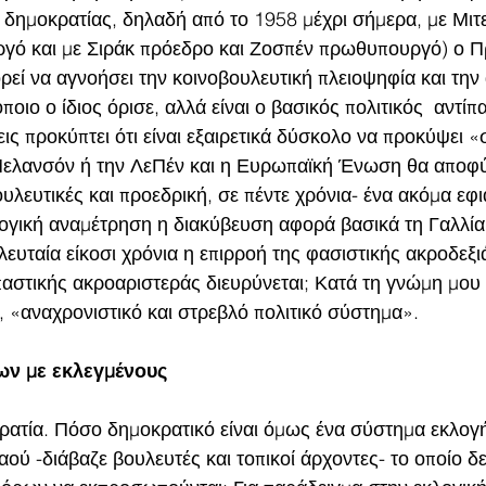
ς δημοκρατίας, δηλαδή από το 1958 μέχρι σήμερα, με Μι
γό και με Σιράκ πρόεδρο και Ζοσπέν πρωθυπουργό) ο Π
ρεί να αγνοήσει την κοινοβουλευτική πλειοψηφία και την
ιο ο ίδιος όρισε, αλλά είναι ο βασικός πολιτικός  αντίπ
ις προκύπτει ότι είναι εξαιρετικά δύσκολο να προκύψει 
ελανσόν ή την ΛεΠέν και η Ευρωπαϊκή Ένωση θα αποφύγε
υλευτικές και προεδρική, σε πέντε χρόνια- ένα ακόμα εφι
ογική αναμέτρηση η διακύβευση αφορά βασικά τη Γαλλία
ελευταία είκοσι χρόνια η επιρροή της φασιστικής ακροδεξιά
αστικής ακροαριστεράς διευρύνεται; Κατά τη γνώμη μου τ
, «αναχρονιστικό και στρεβλό πολιτικό σύστημα».
ων με εκλεγμένους
κρατία. Πόσο δημοκρατικό είναι όμως ένα σύστημα εκλογ
ύ -διάβαζε βουλευτές και τοπικοί άρχοντες- το οποίο δεν