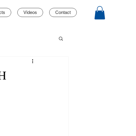
cts
Videos
Contact
 Η
ο