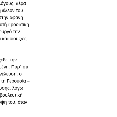
λόγους, πέρα 
μέλλον του 
 στην αφανή 
υτή προοπτική 
ουργό την 
 κάποιους/ες 
εθεί την 
ένη. Παρ΄ ότι 
νέλευση, ο 
τη Γερουσία –
υσης, λόγω 
βουλευτική 
όψη του, όταν 