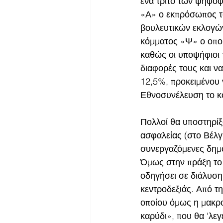
ένα τρίτο των ψηφοφ
«Α» ο εκπρόσωπος τ
βουλευτικών εκλογών
κόμματος «Ψ» ο οποί
καθώς οι υποψήφιοι
διαφορές τους και να
12,5%, προκειμένου 
Εθνοσυνέλευση το κό
Πολλοί θα υποστηρίξο
ασφαλείας (στο Βέλγι
συνεργαζόμενες δημο
Όμως στην πράξη το σ
οδηγήσει σε διάλυση
κεντροδεξιάς. Από τ
οποίου όμως η μακρο
καρύδι», που θα ‘λεγ