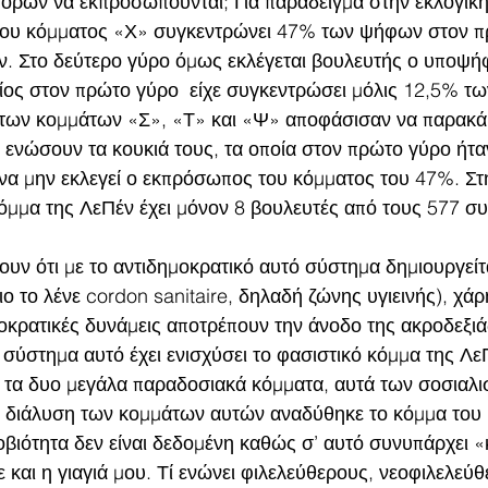
όρων να εκπροσωπούνται; Για παράδειγμα στην εκλογική
ου κόμματος «Χ» συγκεντρώνει 47% των ψήφων στον π
. Στο δεύτερο γύρο όμως εκλέγεται βουλευτής ο υποψήφ
ος στον πρώτο γύρο  είχε συγκεντρώσει μόλις 12,5% τ
 των κομμάτων «Σ», «Τ» και «Ψ» αποφάσισαν να παρακά
 ενώσουν τα κουκιά τους, τα οποία στον πρώτο γύρο ήταν
να μην εκλεγεί ο εκπρόσωπος του κόμματος του 47%. Στ
μμα της ΛεΠέν έχει μόνον 8 βουλευτές από τους 577 συ
υν ότι με το αντιδημοκρατικό αυτό σύστημα δημιουργείτα
ο το λένε cordon sanitaire, δηλαδή ζώνης υγιεινής), χάρ
κρατικές δυνάμεις αποτρέπουν την άνοδο της ακροδεξιάς
ύστημα αυτό έχει ενισχύσει το φασιστικό κόμμα της ΛεΠέ
 τα δυο μεγάλα παραδοσιακά κόμματα, αυτά των σοσιαλισ
η διάλυση των κομμάτων αυτών αναδύθηκε το κόμμα του
βιότητα δεν είναι δεδομένη καθώς σ’ αυτό συνυπάρχει «
ε και η γιαγιά μου. Τί ενώνει φιλελεύθερους, νεοφιλελεύθ