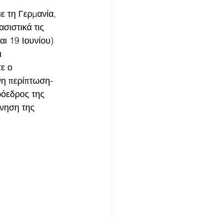
ε τη Γερμανία, 
σιστικά τις 
αι 19 Ιουνίου) 
 
ε ο 
η περίπτωση- 
ρόεδρος της 
ρνηση της 