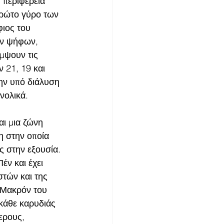
 περιφέρεια 
ρώτο γύρο των 
ιος του 
ων ψήφων, 
μψουν τις 
 21, 19 και 
ην υπό διάλυση 
νολικά.
ι μια ζώνη 
η στην οποία 
 στην εξουσία. 
ν και έχει 
τών και της 
 Μακρόν του 
κάθε καρυδιάς 
ερους, 