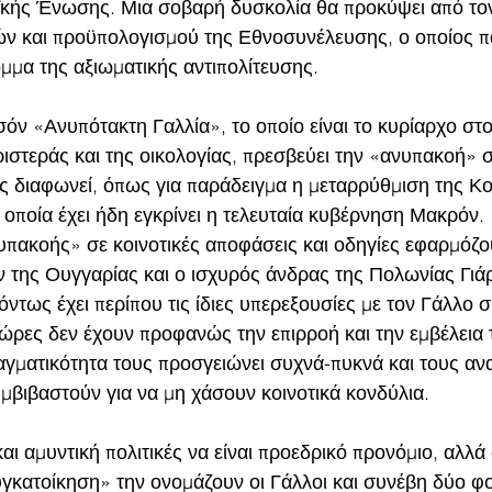
ϊκής Ένωσης. Μια σοβαρή δυσκολία θα προκύψει από τον
ών και προϋπολογισμού της Εθνοσυνέλευσης, ο οποίος 
μμα της αξιωματικής αντιπολίτευσης. 
όν «Ανυπότακτη Γαλλία», το οποίο είναι το κυρίαρχο στ
στεράς και της οικολογίας, πρεσβεύει την «ανυπακοή» σε
ίες διαφωνεί, όπως για παράδειγμα η μεταρρύθμιση της Κ
 οποία έχει ήδη εγκρίνει η τελευταία κυβέρνηση Μακρόν. 
υπακοής» σε κοινοτικές αποφάσεις και οδηγίες εφαρμόζου
 της Ουγγαρίας και ο ισχυρός άνδρας της Πολωνίας Γιά
όντως έχει περίπου τις ίδιες υπερεξουσίες με τον Γάλλο 
ώρες δεν έχουν προφανώς την επιρροή και την εμβέλεια τ
αγματικότητα τους προσγειώνει συχνά-πυκνά και τους ανα
μβιβαστούν για να μη χάσουν κοινοτικά κονδύλια.
αι αμυντική πολιτικές να είναι προεδρικό προνόμιο, αλλά
κατοίκηση» την ονομάζουν οι Γάλλοι και συνέβη δύο φο