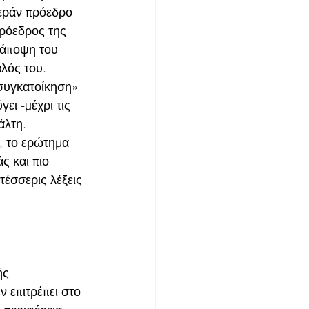
τεράν πρόεδρο 
ρόεδρος της 
 άποψη του 
αλός του.
«συγκατοίκηση» 
ι -μέχρι τις 
άλτη. 
, το ερώτημα 
ς και πιο 
έσσερις λέξεις 
ής 
 επιτρέπει στο 