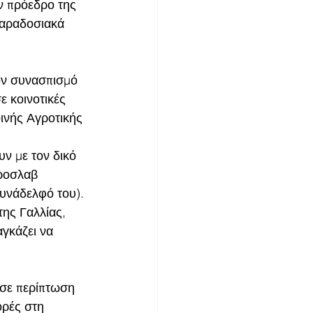
 πρόεδρο της 
παραδοσιακά 
ον συνασπισμό 
 κοινοτικές 
οινής Αγροτικής 
ν με τον δικό 
ροσλαβ 
συνάδελφό του). 
ης Γαλλίας, 
γκάζει να 
 σε περίπτωση 
ρές στη 