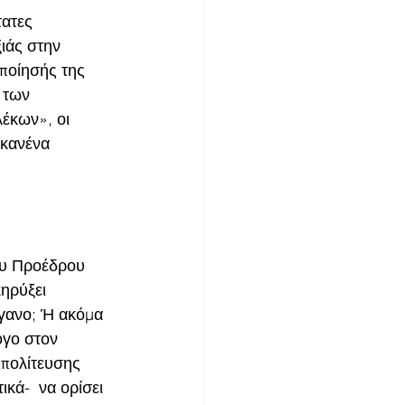
ατες 
ιάς στην 
ποίησής της 
 των 
έκων», οι 
 κανένα 
ου Προέδρου 
ηρύξει 
ργανο; Ή ακόμα 
όγο στον 
πολίτευσης 
κά-  να ορίσει 